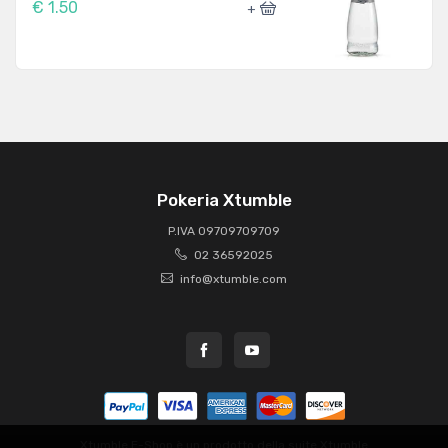
€ 1.50
+
Pokeria Xtumble
P.IVA 09709709709
02 36592025
info@xtumble.com
Xtumble E-Shop è un prodotto della suite
Xtumble