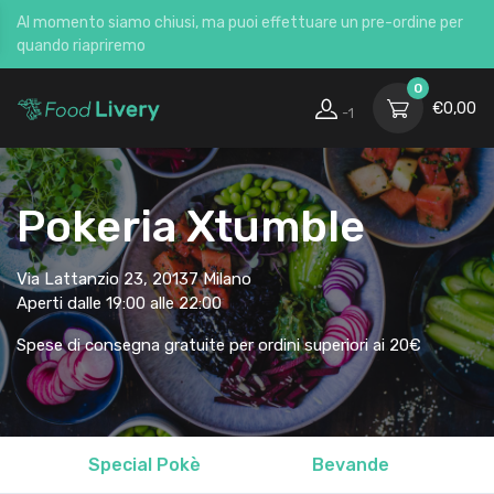
Al momento siamo chiusi, ma puoi effettuare un pre-ordine per
quando riapriremo
0
€
0,00
-1
Pokeria Xtumble
Via Lattanzio 23, 20137 Milano
Aperti dalle 19:00 alle 22:00
Spese di consegna gratuite per ordini superiori ai 20€
Special Pokè
Bevande