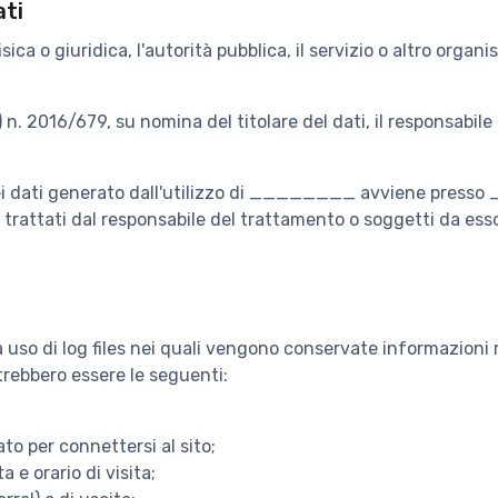
ati
isica o giuridica, l'autorità pubblica, il servizio o altro orga
E) n. 2016/679, su nomina del titolare del dati, il responsab
dei dati generato dall'utilizzo di ________ avviene presso 
rattati dal responsabile del trattamento o soggetti da esso i
 fa uso di log files nei quali vengono conservate informazion
otrebbero essere le seguenti:
ato per connettersi al sito;
 e orario di visita;