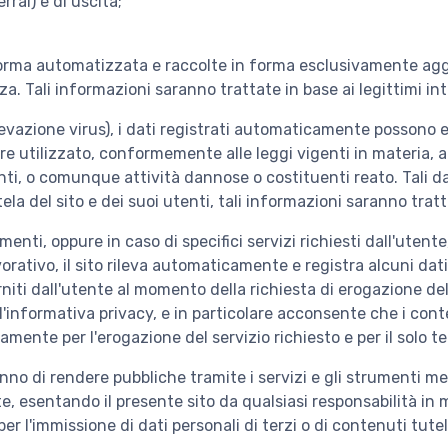
rral) e di uscita;
orma automatizzata e raccolte in forma esclusivamente aggreg
a. Tali informazioni saranno trattate in base ai legittimi inte
ll, rilevazione virus), i dati registrati automaticamente pos
ere utilizzato, conformemente alle leggi vigenti in materia, 
ti, o comunque attività dannose o costituenti reato. Tali dat
utela del sito e dei suoi utenti, tali informazioni saranno tratt
nti, oppure in caso di specifici servizi richiesti dall'utente, i
ativo, il sito rileva automaticamente e registra alcuni dati 
rniti dall'utente al momento della richiesta di erogazione d
informativa privacy, e in particolare acconsente che i conte
ivamente per l'erogazione del servizio richiesto e per il solo 
ranno di rendere pubbliche tramite i servizi e gli strumenti me
esentando il presente sito da qualsiasi responsabilità in me
per l'immissione di dati personali di terzi o di contenuti tute