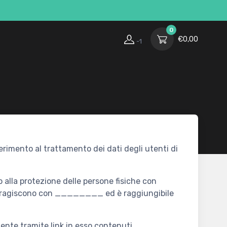
0
€
0,00
-1
rimento al trattamento dei dati degli utenti di
o alla protezione delle persone fisiche con
 interagiscono con ________ ed è raggiungibile
ente tramite link in esso contenuti.