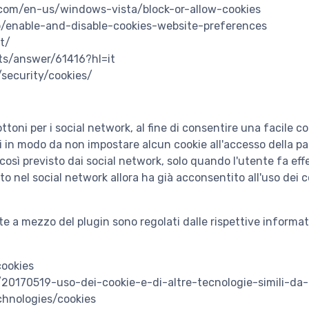
t.com/en-us/windows-vista/block-or-allow-cookies
/kb/enable-and-disable-cookies-website-preferences
t/
ts/answer/61416?hl=it
/security/cookies/
ttoni per i social network, al fine di consentire una facile c
 in modo da non impostare alcun cookie all'accesso della pag
sì previsto dai social network, solo quando l'utente fa effe
o nel social network allora ha già acconsentito all'uso dei 
te a mezzo del plugin sono regolati dalle rispettive informati
cookies
es/20170519-uso-dei-cookie-e-di-altre-tecnologie-simili-da-
chnologies/cookies