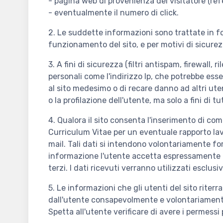
- pagina web di provenienza del visitatore (refe
- eventualmente il numero di click.
2. Le suddette informazioni sono trattate in f
funzionamento del sito, e per motivi di sicurezz
3. A fini di sicurezza (filtri antispam, firewa
personali come l'indirizzo Ip, che potrebbe ess
al sito medesimo o di recare danno ad altri uten
o la profilazione dell'utente, ma solo a fini di t
4. Qualora il sito consenta l'inserimento di comme
Curriculum Vitae per un eventuale rapporto lavor
mail. Tali dati si intendono volontariamente fo
informazione l'utente accetta espressamente l'
terzi. I dati ricevuti verranno utilizzati esclus
5. Le informazioni che gli utenti del sito riter
dall'utente consapevolmente e volontariamente, 
Spetta all'utente verificare di avere i permessi 