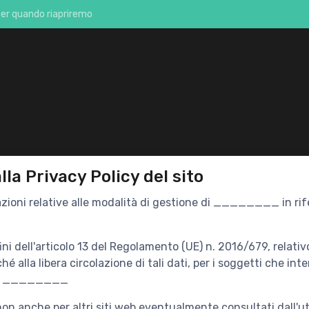
per quando riapriremo
lla Privacy Policy del sito
zioni relative alle modalità di gestione di ________ in rife
ni dell'articolo 13 del Regolamento (UE) n. 2016/679, relativ
hé alla libera circolazione di tali dati, per i soggetti che
ale: ________
n anche per altri siti web eventualmente consultati dall'ut