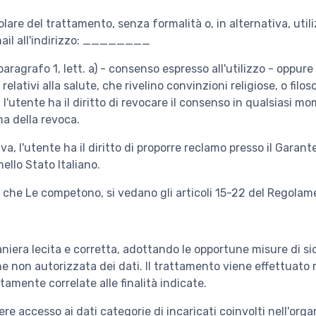
tolare del trattamento, senza formalità o, in alternativa, util
mail all'indirizzo: ________
paragrafo 1, lett. a) - consenso espresso all'utilizzo - oppure 
, relativi alla salute, che rivelino convinzioni religiose, o fi
e - l'utente ha il diritto di revocare il consenso in qualsiasi 
a della revoca.
va, l'utente ha il diritto di proporre reclamo presso il Garant
ello Stato Italiano.
ti che Le competono, si vedano gli articoli 15-22 del Regola
n maniera lecita e corretta, adottando le opportune misure di 
ne non autorizzata dei dati. Il trattamento viene effettuato
amente correlate alle finalità indicate.
avere accesso ai dati categorie di incaricati coinvolti nell'or